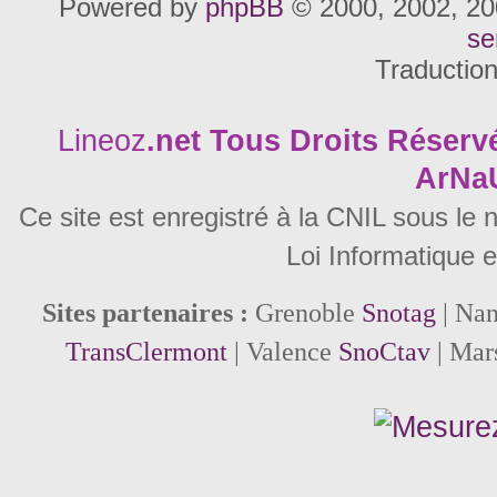
Powered by
phpBB
© 2000, 2002, 20
se
Traductio
Lineoz
.net
Tous Droits Réservé
ArNa
Ce site est enregistré à la CNIL sous le
Loi Informatique e
Sites partenaires :
Grenoble
Snotag
| Na
TransClermont
| Valence
SnoCtav
| Mar