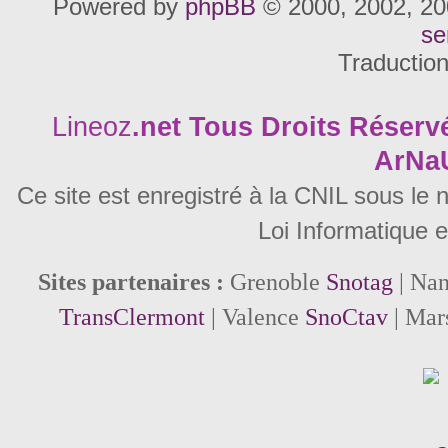
Powered by
phpBB
© 2000, 2002, 20
se
Traductio
Lineoz
.net
Tous Droits Réservé
ArNa
Ce site est enregistré à la CNIL sous le
Loi Informatique e
Sites partenaires :
Grenoble
Snotag
| Na
TransClermont
| Valence
SnoCtav
| Mar