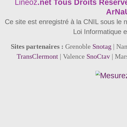
Lineoz
.net
Tous Droits Réservé
ArNa
Ce site est enregistré à la CNIL sous le
Loi Informatique e
Sites partenaires :
Grenoble
Snotag
| Na
TransClermont
| Valence
SnoCtav
| Mar