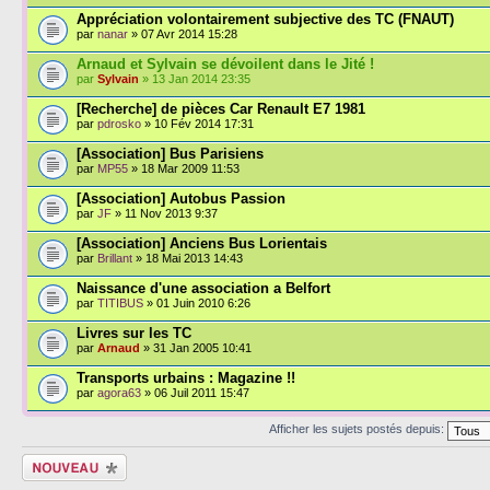
Appréciation volontairement subjective des TC (FNAUT)
par
nanar
» 07 Avr 2014 15:28
Arnaud et Sylvain se dévoilent dans le Jité !
par
Sylvain
» 13 Jan 2014 23:35
[Recherche] de pièces Car Renault E7 1981
par
pdrosko
» 10 Fév 2014 17:31
[Association] Bus Parisiens
par
MP55
» 18 Mar 2009 11:53
[Association] Autobus Passion
par
JF
» 11 Nov 2013 9:37
[Association] Anciens Bus Lorientais
par
Brillant
» 18 Mai 2013 14:43
Naissance d'une association a Belfort
par
TITIBUS
» 01 Juin 2010 6:26
Livres sur les TC
par
Arnaud
» 31 Jan 2005 10:41
Transports urbains : Magazine !!
par
agora63
» 06 Juil 2011 15:47
Afficher les sujets postés depuis:
Écrire un nouveau
sujet