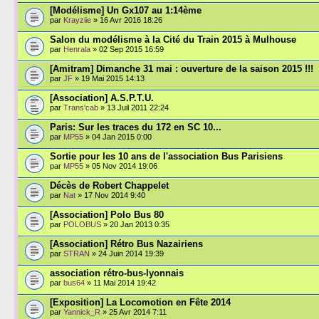
[Modélisme] Un Gx107 au 1:14ème
par
Krayziie
» 16 Avr 2016 18:26
Salon du modélisme à la Cité du Train 2015 à Mulhouse
par
Henrala
» 02 Sep 2015 16:59
[Amitram] Dimanche 31 mai : ouverture de la saison 2015 !!!
par
JF
» 19 Mai 2015 14:13
[Association] A.S.P.T.U.
par
Trans'cab
» 13 Juil 2011 22:24
Paris: Sur les traces du 172 en SC 10...
par
MP55
» 04 Jan 2015 0:00
Sortie pour les 10 ans de l'association Bus Parisiens
par
MP55
» 05 Nov 2014 19:06
Décès de Robert Chappelet
par
Nat
» 17 Nov 2014 9:40
[Association] Polo Bus 80
par
POLOBUS
» 20 Jan 2013 0:35
[Association] Rétro Bus Nazairiens
par
STRAN
» 24 Juin 2014 19:39
association rétro-bus-lyonnais
par
bus64
» 11 Mai 2014 19:42
[Exposition] La Locomotion en Fête 2014
par
Yannick_R
» 25 Avr 2014 7:11