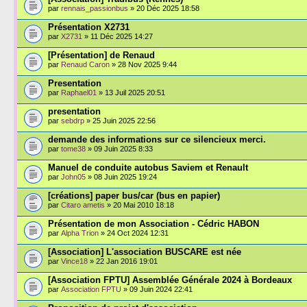
par
rennais_passionbus
» 20 Déc 2025 18:58
Présentation X2731
par
X2731
» 11 Déc 2025 14:27
[Présentation] de Renaud
par
Renaud Caron
» 28 Nov 2025 9:44
Presentation
par
Raphael01
» 13 Juil 2025 20:51
presentation
par
sebdrp
» 25 Juin 2025 22:56
demande des informations sur ce silencieux merci.
par
tome38
» 09 Juin 2025 8:33
Manuel de conduite autobus Saviem et Renault
par
John05
» 08 Juin 2025 19:24
[créations] paper bus/car (bus en papier)
par
Citaro ametis
» 20 Mai 2010 18:18
Présentation de mon Association - Cédric HABON
par
Alpha Trion
» 24 Oct 2024 12:31
[Association] L'association BUSCARE est née
par
Vince18
» 22 Jan 2016 19:01
[Association FPTU] Assemblée Générale 2024 à Bordeaux
par
Association FPTU
» 09 Juin 2024 22:41