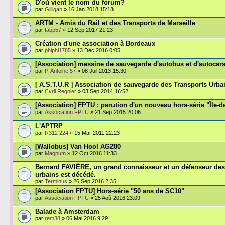
D'où vient le nom du forum?
par
Gilligan
» 16 Jan 2018 15:18
ARTM - Amis du Rail et des Transports de Marseille
par
fabp57
» 12 Sep 2017 21:23
Création d'une association à Bordeaux
par
phiphi1785
» 13 Déc 2016 0:05
[Association] messine de sauvegarde d'autobus et d'autocar
par
P-Antoine 57
» 08 Juil 2013 15:30
[ A.S.T.U.R ] Association de sauvegarde des Transports Urb
par
Cyril Regnier
» 03 Sep 2014 16:52
[Association] FPTU : parution d'un nouveau hors-série "Île-d
par
Association FPTU
» 21 Sep 2015 20:06
L'APTRP
par
R312 224
» 15 Mar 2011 22:23
[Wallobus] Van Hool AG280
par
Magnum
» 12 Oct 2016 11:33
Bernard FAVIÈRE, un grand connaisseur et un défenseur des
urbains est décédé.
par
Terminus
» 26 Sep 2016 2:35
[Association FPTU] Hors-série "50 ans de SC10"
par
Association FPTU
» 25 Aoû 2016 23:09
Balade à Amsterdam
par
rem38
» 06 Mai 2016 9:29