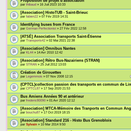
Proposition de projet d'association
par
thibaud
» 16 Juil 2023 10:33
[Association] HistoTUB - Saint-Brieuc
par
fabien22
» 07 Fév 2019 14:31
Identifying buses from France
par
German Perfectionist
» 27 Fév 2022 12:58
[ATSÉ] Association Transports Saint-Étienne
par
Transports42
» 02 Mai 2021 22:38
[Association] Omnibus Nantes
par
KL44
» 14 Avr 2010 12:42
[Association] Rétro Bus-Nazairiens (STRAN)
par
STRAN
» 25 Juil 2012 13:03
Création de Girouettes
par
Legemmois
» 07 Nov 2008 12:15
(CPTCL)collection passion des transports en commun de L
par
CPTCL87
» 17 Sep 2020 21:53
Bus Amiens Années 90 et antérieur
par
frederic80090
» 01 Avr 2020 12:12
[Association] MTCA-Mémoire des Tranports en Commun An
par
bouchu87
» 17 Oct 2019 18:15
[Association] Standard 216 - Histo Bus Grenoblois
par
Sylvain
» 10 Mar 2014 9:50