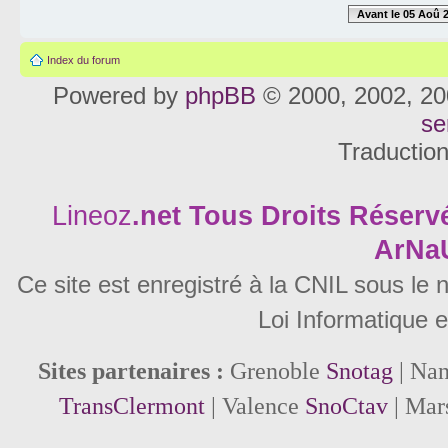
Avant le 05 Aoû 
Index du forum
Powered by
phpBB
© 2000, 2002, 20
se
Traductio
Lineoz
.net
Tous Droits Réservé
ArNa
Ce site est enregistré à la CNIL sous le
Loi Informatique e
Sites partenaires :
Grenoble
Snotag
| Na
TransClermont
| Valence
SnoCtav
| Mar