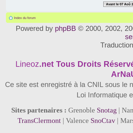
Avant le 07 Aoû 
Index du forum
Powered by
phpBB
© 2000, 2002, 20
se
Traductio
Lineoz
.net
Tous Droits Réservé
ArNa
Ce site est enregistré à la CNIL sous le
Loi Informatique e
Sites partenaires :
Grenoble
Snotag
| Na
TransClermont
| Valence
SnoCtav
| Mar