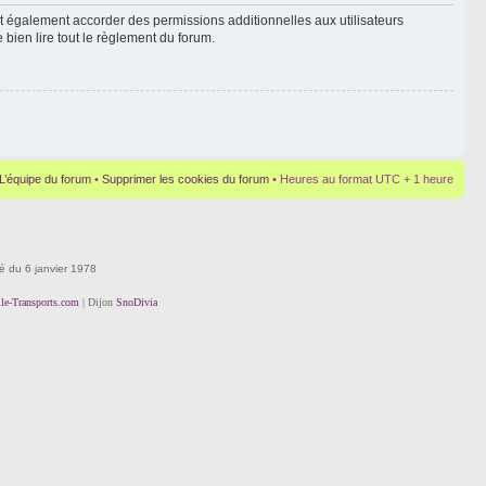
t également accorder des permissions additionnelles aux utilisateurs
 bien lire tout le règlement du forum.
L’équipe du forum
•
Supprimer les cookies du forum
• Heures au format UTC + 1 heure
té du 6 janvier 1978
lle-Transports.com
| Dijon
SnoDivia