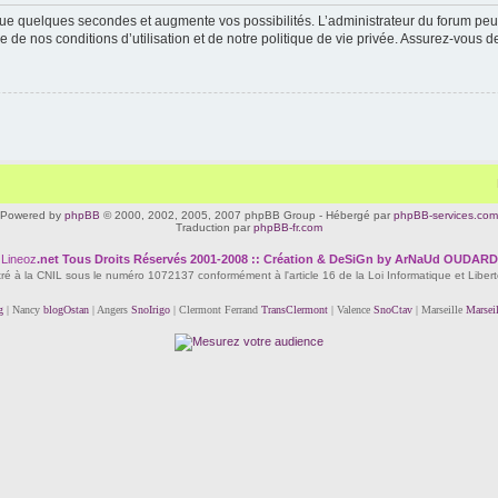
ue quelques secondes et augmente vos possibilités. L’administrateur du forum peu
 de nos conditions d’utilisation et de notre politique de vie privée. Assurez-vous de
Powered by
phpBB
© 2000, 2002, 2005, 2007 phpBB Group - Hébergé par
phpBB-services.com
Traduction par
phpBB-fr.com
Lineoz
.net
Tous Droits Réservés 2001-2008 :: Création & DeSiGn by ArNaUd OUDARD
tré à la CNIL sous le numéro 1072137 conformément à l'article 16 de la Loi Informatique et Liber
g
| Nancy
blogOstan
| Angers
SnoIrigo
| Clermont Ferrand
TransClermont
| Valence
SnoCtav
| Marseille
Marsei