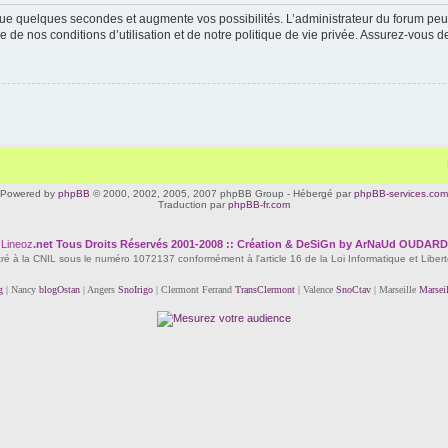
ue quelques secondes et augmente vos possibilités. L’administrateur du forum peu
 de nos conditions d’utilisation et de notre politique de vie privée. Assurez-vous de
Powered by
phpBB
© 2000, 2002, 2005, 2007 phpBB Group - Hébergé par
phpBB-services.com
Traduction par
phpBB-fr.com
Lineoz
.net
Tous Droits Réservés 2001-2008 :: Création & DeSiGn by ArNaUd OUDARD
tré à la CNIL sous le numéro 1072137 conformément à l'article 16 de la Loi Informatique et Liber
g
| Nancy
blogOstan
| Angers
SnoIrigo
| Clermont Ferrand
TransClermont
| Valence
SnoCtav
| Marseille
Marsei