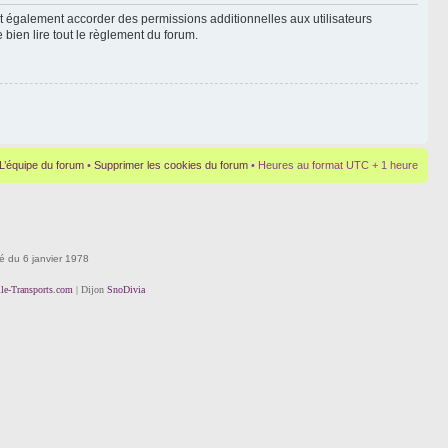
t également accorder des permissions additionnelles aux utilisateurs
 bien lire tout le règlement du forum.
L’équipe du forum
•
Supprimer les cookies du forum
• Heures au format UTC + 1 heure
té du 6 janvier 1978
lle-Transports.com
| Dijon
SnoDivia