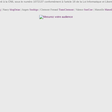
tré à la CNIL sous le numéro 1072137 conformément à l'article 16 de la Loi Informatique et Liber
g
| Nancy
blogOstan
| Angers
SnoIrigo
| Clermont Ferrand
TransClermont
| Valence
SnoCtav
| Marseille
Marsei