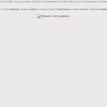
tré à la CNIL sous le numéro 1072137 conformément à l'article 16 de la Loi Informatique et Liber
g
| Nancy
blogOstan
| Angers
SnoIrigo
| Clermont Ferrand
TransClermont
| Valence
SnoCtav
| Marseille
Marsei