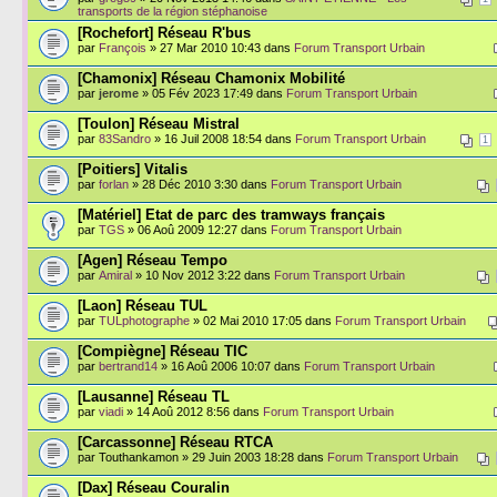
transports de la région stéphanoise
[Rochefort] Réseau R'bus
par
François
» 27 Mar 2010 10:43 dans
Forum Transport Urbain
[Chamonix] Réseau Chamonix Mobilité
par
jerome
» 05 Fév 2023 17:49 dans
Forum Transport Urbain
[Toulon] Réseau Mistral
par
83Sandro
» 16 Juil 2008 18:54 dans
Forum Transport Urbain
1
[Poitiers] Vitalis
par
forlan
» 28 Déc 2010 3:30 dans
Forum Transport Urbain
[Matériel] Etat de parc des tramways français
par
TGS
» 06 Aoû 2009 12:27 dans
Forum Transport Urbain
[Agen] Réseau Tempo
par
Amiral
» 10 Nov 2012 3:22 dans
Forum Transport Urbain
[Laon] Réseau TUL
par
TULphotographe
» 02 Mai 2010 17:05 dans
Forum Transport Urbain
[Compiègne] Réseau TIC
par
bertrand14
» 16 Aoû 2006 10:07 dans
Forum Transport Urbain
[Lausanne] Réseau TL
par
viadi
» 14 Aoû 2012 8:56 dans
Forum Transport Urbain
[Carcassonne] Réseau RTCA
par Touthankamon » 29 Juin 2003 18:28 dans
Forum Transport Urbain
[Dax] Réseau Couralin