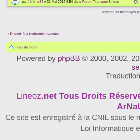
par
Jérémy64
» 31 Mai 2012 9:54 dans
Forum Transport Urbain
Afficher les messages p
Revenir à la recherche avancée
Index du forum
Powered by
phpBB
© 2000, 2002, 20
se
Traductio
Lineoz
.net
Tous Droits Réservé
ArNa
Ce site est enregistré à la CNIL sous le
Loi Informatique e