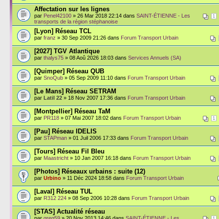
Affectation sur les lignes
par
Penel42100
» 26 Mar 2018 22:14 dans
SAINT-ÉTIENNE - Les
1
transports de la région stéphanoise
[Lyon] Réseau TCL
par
franz
» 30 Sep 2009 21:26 dans
Forum Transport Urbain
[2027] TGV Atlantique
par
thalys75
» 08 Aoû 2026 18:03 dans
Services Annuels (SA)
[Quimper] Réseau QUB
par
SnoQub
» 05 Sep 2009 11:10 dans
Forum Transport Urbain
[Le Mans] Réseau SETRAM
par
Latil 22
» 18 Nov 2007 17:36 dans
Forum Transport Urbain
[Montpellier] Réseau TaM
par
PR118
» 07 Mai 2007 18:02 dans
Forum Transport Urbain
1
[Pau] Réseau IDELIS
par
STAPman
» 01 Juil 2006 17:33 dans
Forum Transport Urbain
[Tours] Réseau Fil Bleu
par
Maastricht
» 10 Jan 2007 16:18 dans
Forum Transport Urbain
[Photos] Réseaux urbains : suite (12)
par
Urbino
» 11 Déc 2024 18:58 dans
Forum Transport Urbain
[Laval] Réseau TUL
par
R312 224
» 08 Sep 2006 10:28 dans
Forum Transport Urbain
[STAS] Actualité réseau
par
greg59
» 20 Nov 2013 14:46 dans
SAINT-ÉTIENNE - Les
1