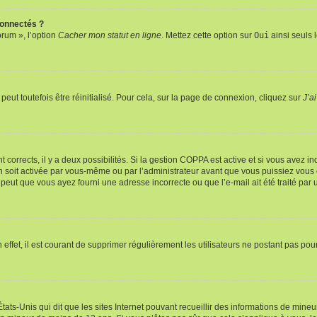
connectés ?
orum », l’option
Cacher mon statut en ligne
. Mettez cette option sur
Oui
ainsi seuls 
eut toutefois être réinitialisé. Pour cela, sur la page de connexion, cliquez sur
J’a
nt corrects, il y a deux possibilités. Si la gestion COPPA est active et si vous avez i
n soit activée par vous-même ou par l’administrateur avant que vous puissiez vous c
 peut que vous ayez fourni une adresse incorrecte ou que l’e-mail ait été traité par u
 effet, il est courant de supprimer régulièrement les utilisateurs ne postant pas pou
tats-Unis qui dit que les sites Internet pouvant recueillir des informations de mi