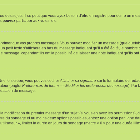
 des sujets. Il se peut que vous ayez besoin d’être enregistré pour écrire un mes
us
pouvez
participer aux votes, etc.
pprimer que vos propres messages. Vous pouvez modifier un message (quelquefois d
it texte s’affichera en bas du message indiquant qu’il a été édité, le nombre de fo
message, cependant ils ont la possibilité de laisser une note indiquant qu’ils ont m
 Une fois créée, vous pouvez cocher
Attacher sa signature
sur le formulaire de réda
ateur (onglet
Préférences du forum --> Modifier les préférences de message
). Par 
rédaction de message.
u la modification du premier message d’un sujet (si vous en avez les permissions), c
titre du sondage et au moins deux options possibles, entrez une option par ligne
utilisateur », limiter la durée en jours du sondage (mettre « 0 » pour une durée illimi