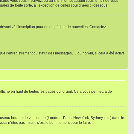
orsque vous vous inscrivez, ou au site Internet auquel vous tentez de vous
ales de toute sorte, à l’exception de celles soulignées ci-dessous.
oir désactivé l’inscription pour en empêcher de nouvelles. Contactez
que l’enregistrement du statut des messages, lu ou non-lu, si cela a été activé
ffiché en haut de toutes les pages du forum). Cela vous permettra de
 fuseau horaire de votre zone (Londres, Paris, New York, Sydney, etc.) dans le
ous n’êtes pas inscrit, c’est le bon moment pour le faire.