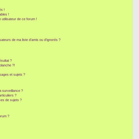
s !
bles !
 utilisateur de ce forum !
sateurs de ma liste d’amis ou d’ignorés ?
sultat ?
blanche ?!
ages et sujets ?
la surveillance ?
ticuliers ?
es de sujets ?
forum ?