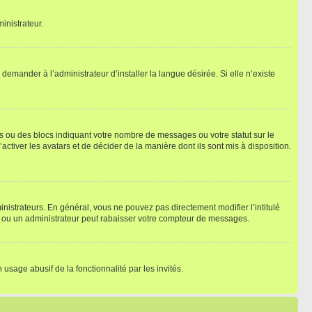
inistrateur.
emander à l’administrateur d’installer la langue désirée. Si elle n’existe
s ou des blocs indiquant votre nombre de messages ou votre statut sur le
tiver les avatars et de décider de la manière dont ils sont mis à disposition.
nistrateurs. En général, vous ne pouvez pas directement modifier l’intitulé
r ou un administrateur peut rabaisser votre compteur de messages.
 usage abusif de la fonctionnalité par les invités.