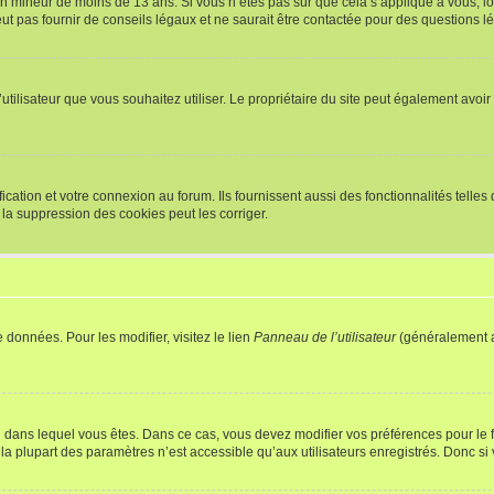
r un mineur de moins de 13 ans. Si vous n’êtes pas sûr que cela s’applique à vous, l
 pas fournir de conseils légaux et ne saurait être contactée pour des questions lég
m d’utilisateur que vous souhaitez utiliser. Le propriétaire du site peut également av
ation et votre connexion au forum. Ils fournissent aussi des fonctionnalités telles 
la suppression des cookies peut les corriger.
 données. Pour les modifier, visitez le lien
Panneau de l’utilisateur
(généralement a
elui dans lequel vous êtes. Dans ce cas, vous devez modifier vos préférences pour le
a plupart des paramètres n’est accessible qu’aux utilisateurs enregistrés. Donc si v