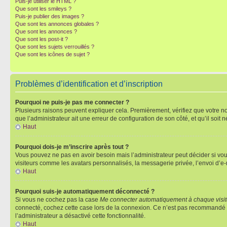
Puis-je utiliser le HTML ?
Que sont les smileys ?
Puis-je publier des images ?
Que sont les annonces globales ?
Que sont les annonces ?
Que sont les post-it ?
Que sont les sujets verrouillés ?
Que sont les icônes de sujet ?
Problèmes d’identification et d’inscription
Pourquoi ne puis-je pas me connecter ?
Plusieurs raisons peuvent expliquer cela. Premièrement, vérifiez que votre nom 
que l’administrateur ait une erreur de configuration de son côté, et qu’il soit n
Haut
Pourquoi dois-je m’inscrire après tout ?
Vous pouvez ne pas en avoir besoin mais l’administrateur peut décider si vou
visiteurs comme les avatars personnalisés, la messagerie privée, l’envoi d’e-
Haut
Pourquoi suis-je automatiquement déconnecté ?
Si vous ne cochez pas la case
Me connecter automatiquement à chaque visi
connecté, cochez cette case lors de la connexion. Ce n’est pas recommandé si 
l’administrateur a désactivé cette fonctionnalité.
Haut