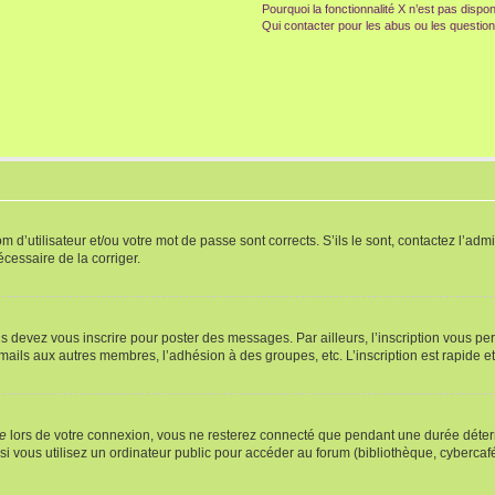
Pourquoi la fonctionnalité X n’est pas dispon
Qui contacter pour les abus ou les questio
d’utilisateur et/ou votre mot de passe sont corrects. S’ils le sont, contactez l’admi
écessaire de la corriger.
s devez vous inscrire pour poster des messages. Par ailleurs, l’inscription vous p
mails aux autres membres, l’adhésion à des groupes, etc. L’inscription est rapide e
te
lors de votre connexion, vous ne resterez connecté que pendant une durée déterm
vous utilisez un ordinateur public pour accéder au forum (bibliothèque, cybercafé, u