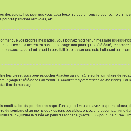
 des sujets. Il se peut que vous ayez besoin d’être enregistré pour écrire un mes
us
pouvez
participer aux votes, etc.
pprimer que vos propres messages. Vous pouvez modifier un message (quelquefois d
it texte s’affichera en bas du message indiquant qu’il a été édité, le nombre de fo
message, cependant ils ont la possibilité de laisser une note indiquant qu’ils ont m
 Une fois créée, vous pouvez cocher
Attacher sa signature
sur le formulaire de réda
ateur (onglet
Préférences du forum --> Modifier les préférences de message
). Par 
rédaction de message.
u la modification du premier message d’un sujet (si vous en avez les permissions), c
titre du sondage et au moins deux options possibles, entrez une option par ligne
utilisateur », limiter la durée en jours du sondage (mettre « 0 » pour une durée illimi