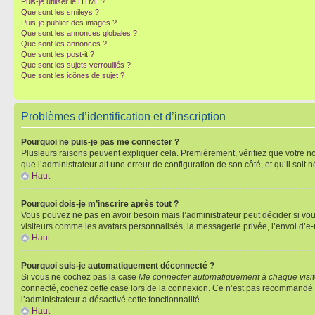
Puis-je utiliser le HTML ?
Que sont les smileys ?
Puis-je publier des images ?
Que sont les annonces globales ?
Que sont les annonces ?
Que sont les post-it ?
Que sont les sujets verrouillés ?
Que sont les icônes de sujet ?
Problèmes d’identification et d’inscription
Pourquoi ne puis-je pas me connecter ?
Plusieurs raisons peuvent expliquer cela. Premièrement, vérifiez que votre nom 
que l’administrateur ait une erreur de configuration de son côté, et qu’il soit n
Haut
Pourquoi dois-je m’inscrire après tout ?
Vous pouvez ne pas en avoir besoin mais l’administrateur peut décider si vou
visiteurs comme les avatars personnalisés, la messagerie privée, l’envoi d’e-
Haut
Pourquoi suis-je automatiquement déconnecté ?
Si vous ne cochez pas la case
Me connecter automatiquement à chaque visi
connecté, cochez cette case lors de la connexion. Ce n’est pas recommandé si 
l’administrateur a désactivé cette fonctionnalité.
Haut