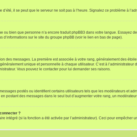
 d’été, il se peut que le serveur ne soit pas à l’heure. Signalez ce problème à l’adm
ngue ou bien que personne n’a encore traduit phpBB3 dans votre langue. Essayez de d
us d’informations sur le site du groupe phpBB (voir le lien en bas de page).
ation des messages. La première est associée à votre rang, généralement des étoile
éralement unique et personnelle à chaque utilisateur. C’est à l’administrateur d’ac
inistrateur. Vous pouvez le contacter pour lui demander ses raisons.
essages postés ou identifient certains utilisateurs tels que les modérateurs et admi
ums en postant des messages dans le seul but d’augmenter votre rang, un modérateu
 connecter ?
ire intégré (si la fonction a été activée par l’administrateur). Ceci pour empêcher un