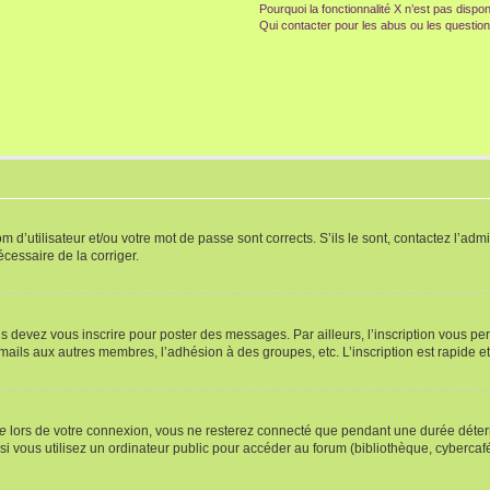
Pourquoi la fonctionnalité X n’est pas dispon
Qui contacter pour les abus ou les questio
d’utilisateur et/ou votre mot de passe sont corrects. S’ils le sont, contactez l’admi
écessaire de la corriger.
s devez vous inscrire pour poster des messages. Par ailleurs, l’inscription vous p
mails aux autres membres, l’adhésion à des groupes, etc. L’inscription est rapide e
te
lors de votre connexion, vous ne resterez connecté que pendant une durée déterm
vous utilisez un ordinateur public pour accéder au forum (bibliothèque, cybercafé, u