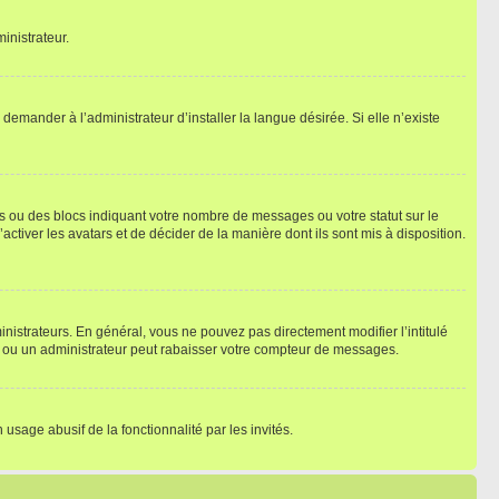
inistrateur.
emander à l’administrateur d’installer la langue désirée. Si elle n’existe
s ou des blocs indiquant votre nombre de messages ou votre statut sur le
tiver les avatars et de décider de la manière dont ils sont mis à disposition.
nistrateurs. En général, vous ne pouvez pas directement modifier l’intitulé
r ou un administrateur peut rabaisser votre compteur de messages.
 usage abusif de la fonctionnalité par les invités.