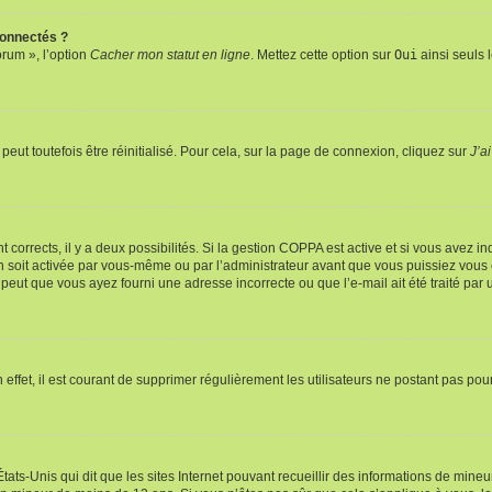
connectés ?
orum », l’option
Cacher mon statut en ligne
. Mettez cette option sur
Oui
ainsi seuls 
eut toutefois être réinitialisé. Pour cela, sur la page de connexion, cliquez sur
J’a
nt corrects, il y a deux possibilités. Si la gestion COPPA est active et si vous avez i
n soit activée par vous-même ou par l’administrateur avant que vous puissiez vous c
 peut que vous ayez fourni une adresse incorrecte ou que l’e-mail ait été traité par u
 effet, il est courant de supprimer régulièrement les utilisateurs ne postant pas pou
tats-Unis qui dit que les sites Internet pouvant recueillir des informations de mi