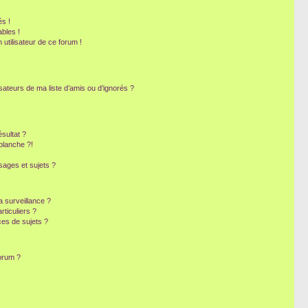
s !
bles !
 utilisateur de ce forum !
sateurs de ma liste d’amis ou d’ignorés ?
sultat ?
blanche ?!
ages et sujets ?
la surveillance ?
ticuliers ?
es de sujets ?
forum ?