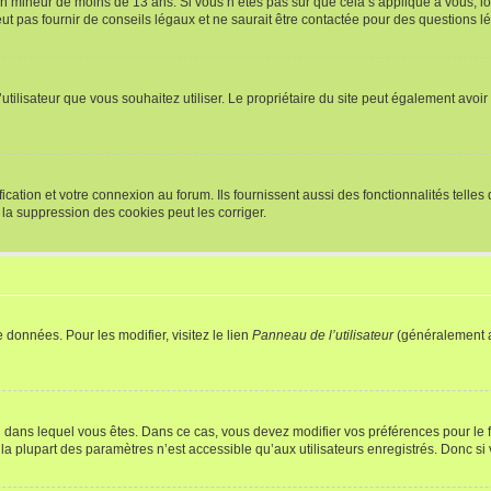
r un mineur de moins de 13 ans. Si vous n’êtes pas sûr que cela s’applique à vous, l
 pas fournir de conseils légaux et ne saurait être contactée pour des questions lég
m d’utilisateur que vous souhaitez utiliser. Le propriétaire du site peut également av
ation et votre connexion au forum. Ils fournissent aussi des fonctionnalités telles 
la suppression des cookies peut les corriger.
 données. Pour les modifier, visitez le lien
Panneau de l’utilisateur
(généralement a
elui dans lequel vous êtes. Dans ce cas, vous devez modifier vos préférences pour le
a plupart des paramètres n’est accessible qu’aux utilisateurs enregistrés. Donc si v