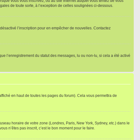
orsque vous vous inscrivez, ou au site Internet auquel vous tentez de vous
ales de toute sorte, à l’exception de celles soulignées ci-dessous.
oir désactivé l’inscription pour en empêcher de nouvelles. Contactez
que l’enregistrement du statut des messages, lu ou non-lu, si cela a été activé
ffiché en haut de toutes les pages du forum). Cela vous permettra de
 fuseau horaire de votre zone (Londres, Paris, New York, Sydney, etc.) dans le
ous n’êtes pas inscrit, c’est le bon moment pour le faire.