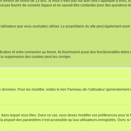
r un mineur de moins de 13 ans. Si vous n’êtes pas sûr que cela s’applique à vous, l
 pas fournir de conseils légaux et ne saurait être contactée pour des questions lég
m d’utilisateur que vous souhaitez utiliser. Le propriétaire du site peut également av
ation et votre connexion au forum. Ils fournissent aussi des fonctionnalités telles 
la suppression des cookies peut les corriger.
 données. Pour les modifier, visitez le lien
Panneau de l’utilisateur
(généralement a
elui dans lequel vous êtes. Dans ce cas, vous devez modifier vos préférences pour le
a plupart des paramètres n’est accessible qu’aux utilisateurs enregistrés. Donc si v