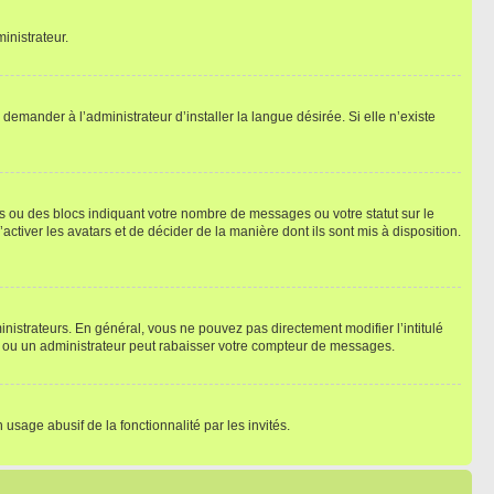
inistrateur.
emander à l’administrateur d’installer la langue désirée. Si elle n’existe
s ou des blocs indiquant votre nombre de messages ou votre statut sur le
tiver les avatars et de décider de la manière dont ils sont mis à disposition.
nistrateurs. En général, vous ne pouvez pas directement modifier l’intitulé
r ou un administrateur peut rabaisser votre compteur de messages.
 usage abusif de la fonctionnalité par les invités.