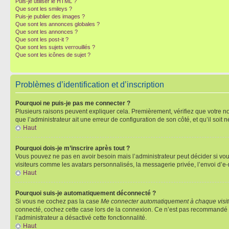
Puis-je utiliser le HTML ?
Que sont les smileys ?
Puis-je publier des images ?
Que sont les annonces globales ?
Que sont les annonces ?
Que sont les post-it ?
Que sont les sujets verrouillés ?
Que sont les icônes de sujet ?
Problèmes d’identification et d’inscription
Pourquoi ne puis-je pas me connecter ?
Plusieurs raisons peuvent expliquer cela. Premièrement, vérifiez que votre nom 
que l’administrateur ait une erreur de configuration de son côté, et qu’il soit n
Haut
Pourquoi dois-je m’inscrire après tout ?
Vous pouvez ne pas en avoir besoin mais l’administrateur peut décider si vou
visiteurs comme les avatars personnalisés, la messagerie privée, l’envoi d’e-
Haut
Pourquoi suis-je automatiquement déconnecté ?
Si vous ne cochez pas la case
Me connecter automatiquement à chaque visi
connecté, cochez cette case lors de la connexion. Ce n’est pas recommandé si 
l’administrateur a désactivé cette fonctionnalité.
Haut