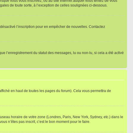
orsque vous vous inscrivez, ou au site Internet auquel vous tentez de vous
ales de toute sorte, à l’exception de celles soulignées ci-dessous.
oir désactivé l’inscription pour en empêcher de nouvelles. Contactez
que l’enregistrement du statut des messages, lu ou non-lu, si cela a été activé
ffiché en haut de toutes les pages du forum). Cela vous permettra de
 fuseau horaire de votre zone (Londres, Paris, New York, Sydney, etc.) dans le
ous n’êtes pas inscrit, c’est le bon moment pour le faire.