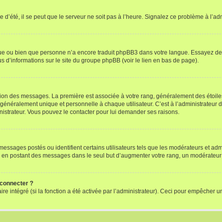
 d’été, il se peut que le serveur ne soit pas à l’heure. Signalez ce problème à l’adm
ngue ou bien que personne n’a encore traduit phpBB3 dans votre langue. Essayez de d
us d’informations sur le site du groupe phpBB (voir le lien en bas de page).
ation des messages. La première est associée à votre rang, généralement des étoile
éralement unique et personnelle à chaque utilisateur. C’est à l’administrateur d’ac
inistrateur. Vous pouvez le contacter pour lui demander ses raisons.
essages postés ou identifient certains utilisateurs tels que les modérateurs et admi
ums en postant des messages dans le seul but d’augmenter votre rang, un modérateu
 connecter ?
ire intégré (si la fonction a été activée par l’administrateur). Ceci pour empêcher un