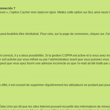
connectés ?
orum », l’option
Cacher mon statut en ligne
. Mettez cette option sur
Oui
ainsi seuls 
eut toutefois être réinitialisé. Pour cela, sur la page de connexion, cliquez sur
J’a
nt corrects, il y a deux possibilités. Si la gestion COPPA est active et si vous avez i
n soit activée par vous-même ou par l’administrateur avant que vous puissiez vous c
 peut que vous ayez fourni une adresse incorrecte ou que l’e-mail ait été traité par u
 effet, il est courant de supprimer régulièrement les utilisateurs ne postant pas pou
tats-Unis qui dit que les sites Internet pouvant recueillir des informations de mi