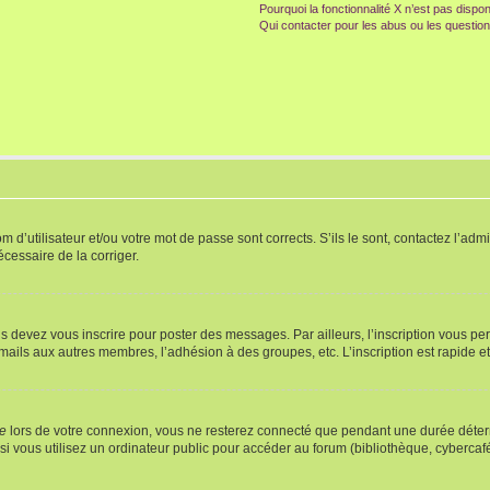
Pourquoi la fonctionnalité X n’est pas dispon
Qui contacter pour les abus ou les questio
d’utilisateur et/ou votre mot de passe sont corrects. S’ils le sont, contactez l’admi
écessaire de la corriger.
s devez vous inscrire pour poster des messages. Par ailleurs, l’inscription vous p
mails aux autres membres, l’adhésion à des groupes, etc. L’inscription est rapide e
te
lors de votre connexion, vous ne resterez connecté que pendant une durée déterm
vous utilisez un ordinateur public pour accéder au forum (bibliothèque, cybercafé, u