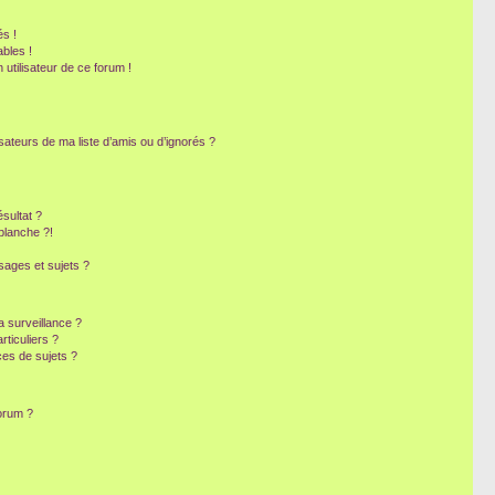
s !
bles !
 utilisateur de ce forum !
sateurs de ma liste d’amis ou d’ignorés ?
sultat ?
blanche ?!
ages et sujets ?
la surveillance ?
ticuliers ?
es de sujets ?
forum ?