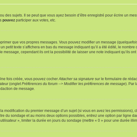
 des sujets. Il se peut que vous ayez besoin d’être enregistré pour écrire un mes
us
pouvez
participer aux votes, etc.
pprimer que vos propres messages. Vous pouvez modifier un message (quelquefois d
it texte s’affichera en bas du message indiquant qu’il a été édité, le nombre de fo
message, cependant ils ont la possibilité de laisser une note indiquant qu’ils ont m
 Une fois créée, vous pouvez cocher
Attacher sa signature
sur le formulaire de réda
ateur (onglet
Préférences du forum --> Modifier les préférences de message
). Par 
rédaction de message.
u la modification du premier message d’un sujet (si vous en avez les permissions), c
titre du sondage et au moins deux options possibles, entrez une option par ligne
utilisateur », limiter la durée en jours du sondage (mettre « 0 » pour une durée illimi