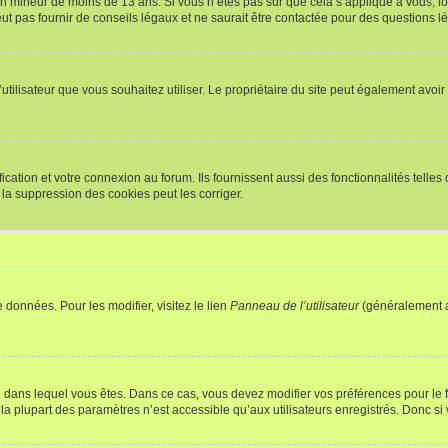
r un mineur de moins de 13 ans. Si vous n’êtes pas sûr que cela s’applique à vous, l
 pas fournir de conseils légaux et ne saurait être contactée pour des questions lég
m d’utilisateur que vous souhaitez utiliser. Le propriétaire du site peut également av
ation et votre connexion au forum. Ils fournissent aussi des fonctionnalités telles 
la suppression des cookies peut les corriger.
 données. Pour les modifier, visitez le lien
Panneau de l’utilisateur
(généralement a
elui dans lequel vous êtes. Dans ce cas, vous devez modifier vos préférences pour le
a plupart des paramètres n’est accessible qu’aux utilisateurs enregistrés. Donc si v