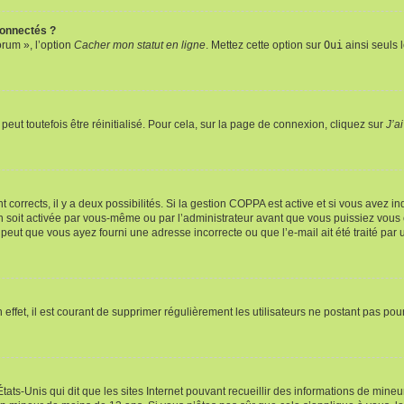
connectés ?
orum », l’option
Cacher mon statut en ligne
. Mettez cette option sur
Oui
ainsi seuls 
eut toutefois être réinitialisé. Pour cela, sur la page de connexion, cliquez sur
J’a
nt corrects, il y a deux possibilités. Si la gestion COPPA est active et si vous avez i
n soit activée par vous-même ou par l’administrateur avant que vous puissiez vous c
 peut que vous ayez fourni une adresse incorrecte ou que l’e-mail ait été traité par u
 effet, il est courant de supprimer régulièrement les utilisateurs ne postant pas pou
tats-Unis qui dit que les sites Internet pouvant recueillir des informations de mi