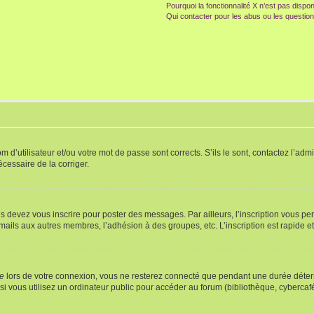
Pourquoi la fonctionnalité X n’est pas dispon
Qui contacter pour les abus ou les questio
d’utilisateur et/ou votre mot de passe sont corrects. S’ils le sont, contactez l’admi
écessaire de la corriger.
s devez vous inscrire pour poster des messages. Par ailleurs, l’inscription vous p
mails aux autres membres, l’adhésion à des groupes, etc. L’inscription est rapide e
te
lors de votre connexion, vous ne resterez connecté que pendant une durée déterm
vous utilisez un ordinateur public pour accéder au forum (bibliothèque, cybercafé, u