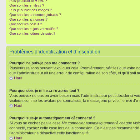
Puis-je utiliser le HTML ?
Que sont les smileys ?
Puis-je publier des images ?
Que sont les annonces globales ?
Que sont les annonces ?
Que sont les post-it ?
Que sont les sujets verrouillés ?
Que sont les icônes de sujet ?
Problèmes d’identification et d’inscription
Pourquoi ne puis-je pas me connecter ?
Plusieurs raisons peuvent expliquer cela. Premièrement, vérifiez que votre nom 
que l’administrateur ait une erreur de configuration de son côté, et qu’il soit n
Haut
Pourquoi dois-je m’inscrire après tout ?
Vous pouvez ne pas en avoir besoin mais l’administrateur peut décider si vou
visiteurs comme les avatars personnalisés, la messagerie privée, l’envoi d’e-
Haut
Pourquoi suis-je automatiquement déconnecté ?
Si vous ne cochez pas la case
Me connecter automatiquement à chaque visi
connecté, cochez cette case lors de la connexion. Ce n’est pas recommandé si 
l’administrateur a désactivé cette fonctionnalité.
Haut