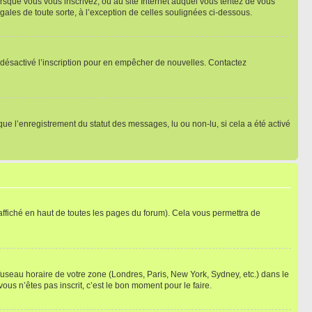
orsque vous vous inscrivez, ou au site Internet auquel vous tentez de vous
ales de toute sorte, à l’exception de celles soulignées ci-dessous.
oir désactivé l’inscription pour en empêcher de nouvelles. Contactez
que l’enregistrement du statut des messages, lu ou non-lu, si cela a été activé
ffiché en haut de toutes les pages du forum). Cela vous permettra de
 fuseau horaire de votre zone (Londres, Paris, New York, Sydney, etc.) dans le
ous n’êtes pas inscrit, c’est le bon moment pour le faire.