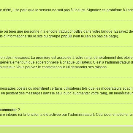
 d’été, il se peut que le serveur ne soit pas à l’heure. Signalez ce problème à l’adm
ngue ou bien que personne n’a encore traduit phpBB3 dans votre langue. Essayez de d
us d’informations sur le site du groupe phpBB (voir le lien en bas de page).
ation des messages. La première est associée à votre rang, généralement des étoile
éralement unique et personnelle à chaque utilisateur. C’est à l’administrateur d’ac
inistrateur. Vous pouvez le contacter pour lui demander ses raisons.
essages postés ou identifient certains utilisateurs tels que les modérateurs et admi
ums en postant des messages dans le seul but d’augmenter votre rang, un modérateu
 connecter ?
ire intégré (si la fonction a été activée par l’administrateur). Ceci pour empêcher un