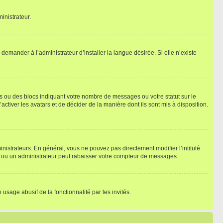
inistrateur.
emander à l’administrateur d’installer la langue désirée. Si elle n’existe
s ou des blocs indiquant votre nombre de messages ou votre statut sur le
tiver les avatars et de décider de la manière dont ils sont mis à disposition.
nistrateurs. En général, vous ne pouvez pas directement modifier l’intitulé
r ou un administrateur peut rabaisser votre compteur de messages.
 usage abusif de la fonctionnalité par les invités.