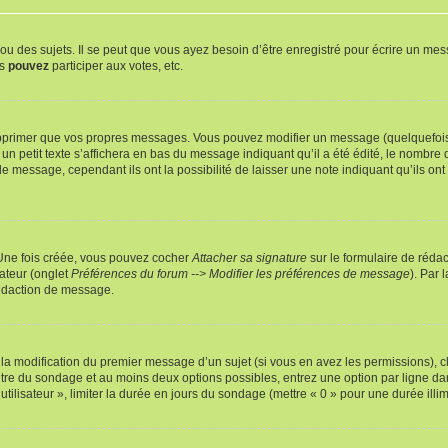
 des sujets. Il se peut que vous ayez besoin d’être enregistré pour écrire un mes
us
pouvez
participer aux votes, etc.
pprimer que vos propres messages. Vous pouvez modifier un message (quelquefois d
it texte s’affichera en bas du message indiquant qu’il a été édité, le nombre de fo
message, cependant ils ont la possibilité de laisser une note indiquant qu’ils ont m
 Une fois créée, vous pouvez cocher
Attacher sa signature
sur le formulaire de réda
ateur (onglet
Préférences du forum --> Modifier les préférences de message
). Par 
rédaction de message.
u la modification du premier message d’un sujet (si vous en avez les permissions), c
titre du sondage et au moins deux options possibles, entrez une option par ligne
utilisateur », limiter la durée en jours du sondage (mettre « 0 » pour une durée illimi