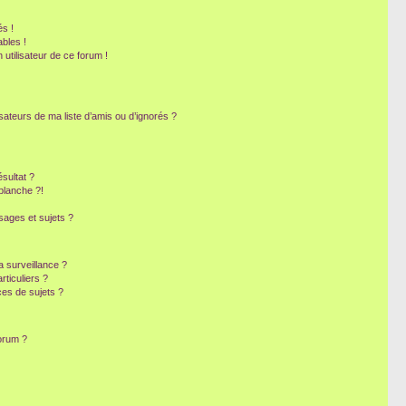
s !
bles !
 utilisateur de ce forum !
sateurs de ma liste d’amis ou d’ignorés ?
sultat ?
blanche ?!
ages et sujets ?
la surveillance ?
ticuliers ?
es de sujets ?
forum ?